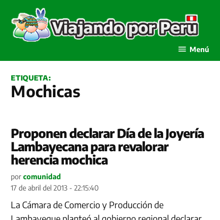
Saltar
al
contenido
Viajando por Perú
Menú
ETIQUETA:
Mochicas
Proponen declarar Día de la Joyería
Lambayecana para revalorar
herencia mochica
por
comunidad
17 de abril del 2013 - 22:15:40
La Cámara de Comercio y Producción de
Lambayeque planteó al gobierno regional declarar