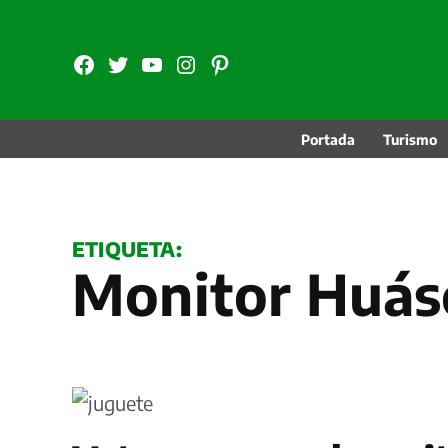
Saltar
al
FB
TW
YouTube
Instagram
Pinterest
contenido
Portada
Turismo
ETIQUETA:
Monitor Huás