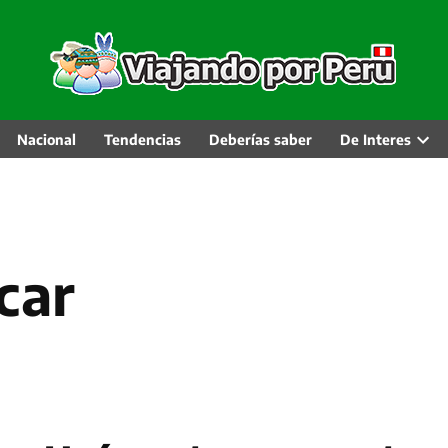
Nacional
Tendencias
Deberías saber
De Interes
Abri
men
desp
car