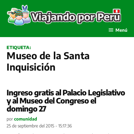
Saltar
al
contenido
Viajando por Perú
Menú
ETIQUETA:
Museo de la Santa
Inquisición
Ingreso gratis al Palacio Legislativo
y al Museo del Congreso el
domingo 27
por
comunidad
25 de septiembre del 2015 - 15:17:36