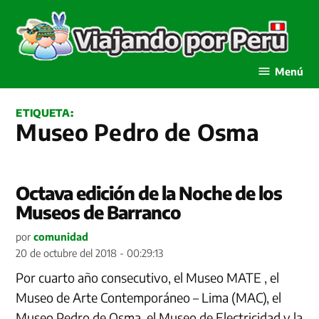
Saltar
al
contenido
Viajando por Perú
Menú
ETIQUETA:
Museo Pedro de Osma
Octava edición de la Noche de los
Museos de Barranco
por
comunidad
20 de octubre del 2018 - 00:29:13
Por cuarto año consecutivo, el Museo MATE , el
Museo de Arte Contemporáneo – Lima (MAC), el
Museo Pedro de Osma, el Museo de Electricidad y la