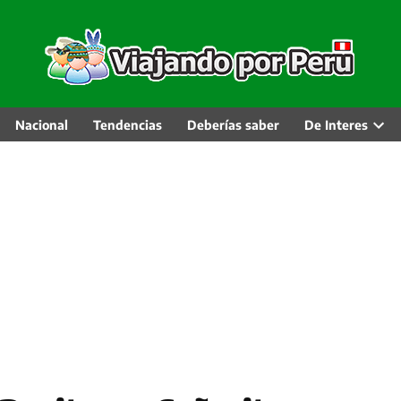
Nacional
Tendencias
Deberías saber
De Interes
Abri
men
desp