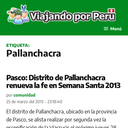
Saltar
al
contenido
Viajando por Perú
Menú
ETIQUETA:
Pallanchacra
Pasco: Distrito de Pallanchacra
renueva la fe en Semana Santa 2013
por
comunidad
25 de marzo del 2013 - 23:18:40
El distrito de Pallanchacra, ubicado en la provincia
de Pasco, se alista realizar por segunda vez la
escenificación de la Víacrucis el próximo jueves 28