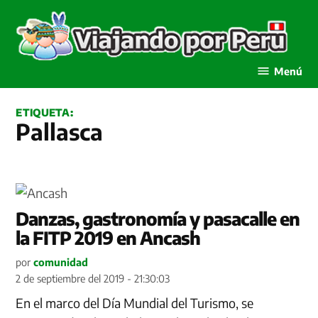
Saltar
al
contenido
Viajando por Perú
Menú
ETIQUETA:
Pallasca
Danzas, gastronomía y pasacalle en
la FITP 2019 en Ancash
por
comunidad
2 de septiembre del 2019 - 21:30:03
En el marco del Día Mundial del Turismo, se