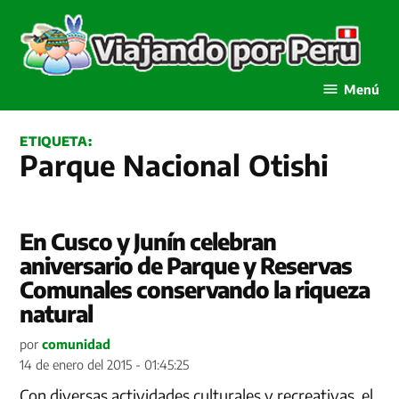
Saltar
al
contenido
Viajando por Perú
Menú
ETIQUETA:
Parque Nacional Otishi
En Cusco y Junín celebran
aniversario de Parque y Reservas
Comunales conservando la riqueza
natural
por
comunidad
14 de enero del 2015 - 01:45:25
Con diversas actividades culturales y recreativas, el