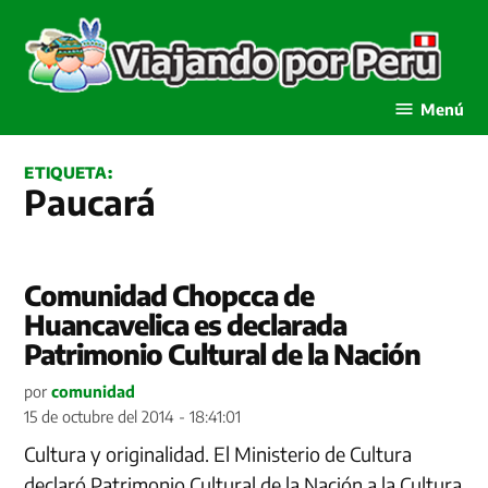
Saltar
al
contenido
Viajando por Perú
Menú
ETIQUETA:
Paucará
Comunidad Chopcca de
Huancavelica es declarada
Patrimonio Cultural de la Nación
por
comunidad
15 de octubre del 2014 - 18:41:01
Cultura y originalidad. El Ministerio de Cultura
declaró Patrimonio Cultural de la Nación a la Cultura