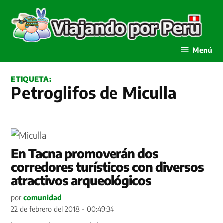
Saltar
al
contenido
Viajando por Perú
Menú
ETIQUETA:
Petroglifos de Miculla
En Tacna promoverán dos
corredores turísticos con diversos
atractivos arqueológicos
por
comunidad
22 de febrero del 2018 - 00:49:34