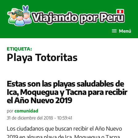
Saltar
al
contenido
Viajando por Perú
Menú
ETIQUETA:
Playa Totoritas
Estas son las playas saludables de
Ica, Moquegua y Tacna para recibir
el Año Nuevo 2019
por
comunidad
31 de diciembre del 2018 - 10:59:41
Los ciudadanos que buscan recibir el Año Nuevo
2019 en alguna playa de Ica, Moquegua o Tacna