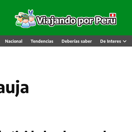
Nacional
Tendencias
Deberías saber
De Interes
Abri
men
desp
Jauja