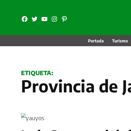
Saltar
al
FB
TW
YouTube
Instagram
Pinterest
contenido
Portada
Turismo
ETIQUETA:
Provincia de 