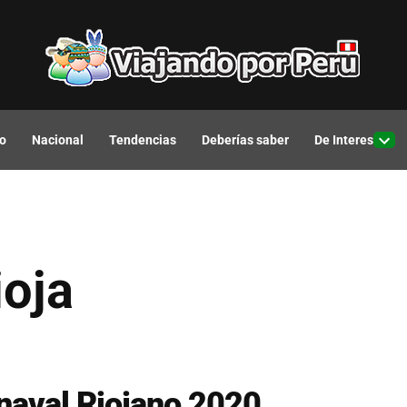
o
Nacional
Tendencias
Deberías saber
De Interes
Open
drop
men
ioja
rnaval Riojano 2020