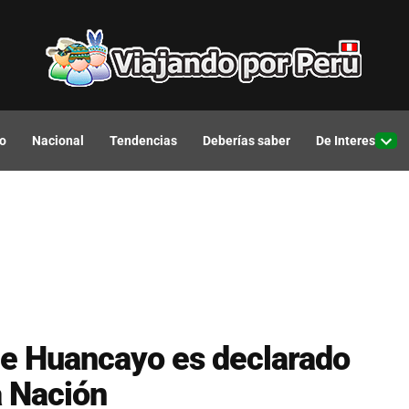
o
Nacional
Tendencias
Deberías saber
De Interes
Open
drop
men
e Huancayo es declarado
a Nación