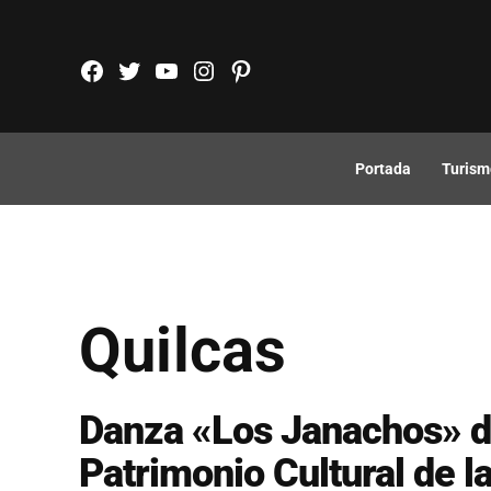
Saltar
al
FB
TW
YouTube
Instagram
Pinterest
contenido
Portada
Turism
Quilcas
Danza «Los Janachos» d
Patrimonio Cultural de l