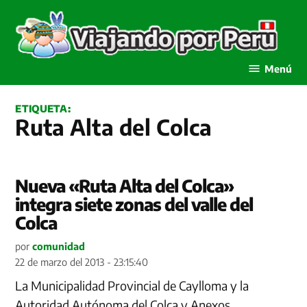
Saltar
al
contenido
Viajando por Perú
Menú
ETIQUETA:
Ruta Alta del Colca
Nueva «Ruta Alta del Colca»
integra siete zonas del valle del
Colca
por
comunidad
22 de marzo del 2013 - 23:15:40
La Municipalidad Provincial de Caylloma y la
Autoridad Autónoma del Colca y Anexos,