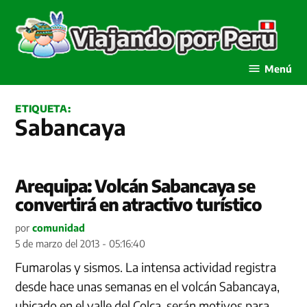
Saltar
al
contenido
Viajando por Perú
Menú
ETIQUETA:
Sabancaya
Arequipa: Volcán Sabancaya se
convertirá en atractivo turístico
por
comunidad
5 de marzo del 2013 - 05:16:40
Fumarolas y sismos. La intensa actividad registra
desde hace unas semanas en el volcán Sabancaya,
ubicado en el valle del Colca, serán motivos para