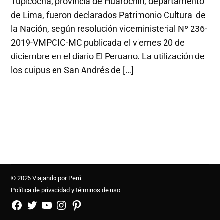
Tupicocha, provincia de Huarochirí, departamento
de Lima, fueron declarados Patrimonio Cultural de
la Nación, según resolución viceministerial Nº 236-
2019-VMPCIC-MC publicada el viernes 20 de
diciembre en el diario El Peruano. La utilización de
los quipus en San Andrés de […]
© 2026 Viajando por Perú
Política de privacidad y términos de uso
FB
TW
YouTube
Instagram
Pinterest