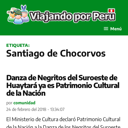
Saltar
al
contenido
Viajando por Perú
Menú
ETIQUETA:
Santiago de Chocorvos
Danza de Negritos del Suroeste de
Huaytará ya es Patrimonio Cultural
de la Nación
por
comunidad
24 de febrero del 2018 - 13:34:07
El Ministerio de Cultura declaró Patrimonio Cultural
de la Nación a la Danza de los Negritos del Suroeste