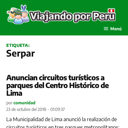
Saltar
al
contenido
Viajando por Perú
Menú
ETIQUETA:
Serpar
Anuncian circuitos turísticos a
parques del Centro Histórico de
Lima
por
comunidad
23 de octubre del 2018 - 01:09:37
La Municipalidad de Lima anunció la realización de
circuitos turísticos en tres parques metropolitanos;