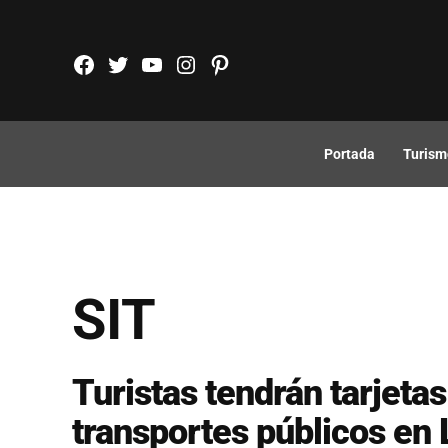
Saltar
al
FB
TW
YouTube
Instagram
Pinterest
contenido
Portada
Turism
SIT
Turistas tendrán tarjetas
transportes públicos en