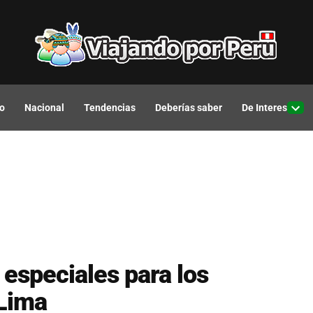
o
Nacional
Tendencias
Deberías saber
De Interes
Open
drop
men
 especiales para los
 Lima