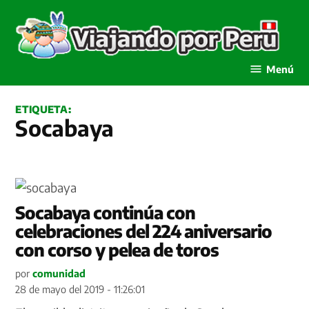
Saltar
al
contenido
Viajando por Perú
Menú
ETIQUETA:
Socabaya
Socabaya continúa con
celebraciones del 224 aniversario
con corso y pelea de toros
por
comunidad
28 de mayo del 2019 - 11:26:01