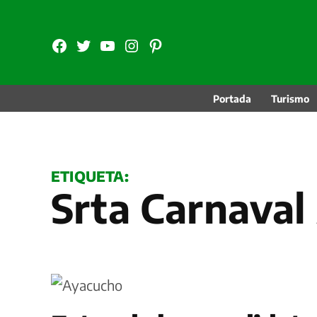
Saltar
al
FB
TW
YouTube
Instagram
Pinterest
contenido
Portada
Turismo
ETIQUETA:
Srta Carnava