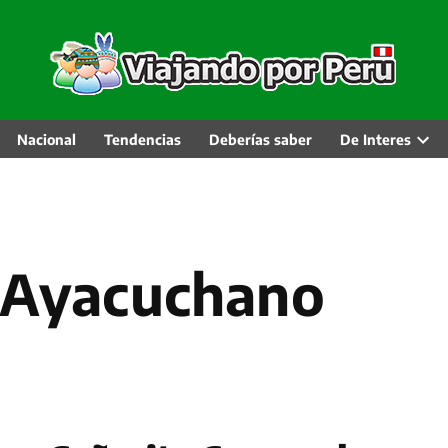
Nacional
Tendencias
Deberías saber
De Interes
Abri
men
desp
l Ayacuchano