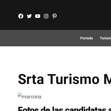
Saltar
al
FB
TW
YouTube
Instagram
Pinterest
contenido
Portada
Turism
Srta Turismo 
Fotos de las candidatas 