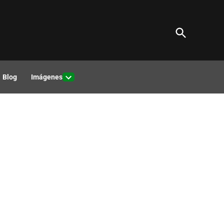
Open
Viajando por Perú
Search
Blog de noticias e información sobre turismo
Blog
Imágenes
Open
down
dropdown
u
menu