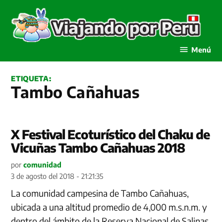
Saltar
al
contenido
Viajando por Perú
Menú
ETIQUETA:
Tambo Cañahuas
X Festival Ecoturístico del Chaku de
Vicuñas Tambo Cañahuas 2018
por
comunidad
3 de agosto del 2018 - 21:21:35
La comunidad campesina de Tambo Cañahuas,
ubicada a una altitud promedio de 4,000 m.s.n.m. y
dentro del ámbito de la Reserva Nacional de Salinas