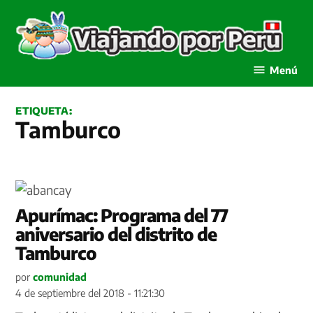
Saltar
al
contenido
Viajando por Perú
Menú
ETIQUETA:
Tamburco
Apurímac: Programa del 77
aniversario del distrito de
Tamburco
por
comunidad
4 de septiembre del 2018 - 11:21:30