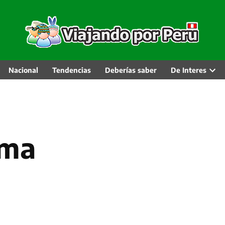
Nacional
Tendencias
Deberías saber
De Interes
Abri
men
desp
ima