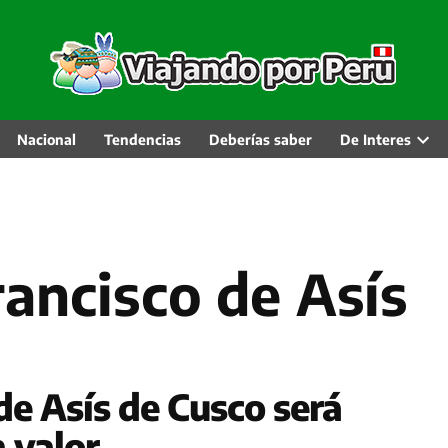
Nacional
Tendencias
Deberías saber
De Interes
Abri
men
desp
rancisco de Asís
de Asís de Cusco será
 valor