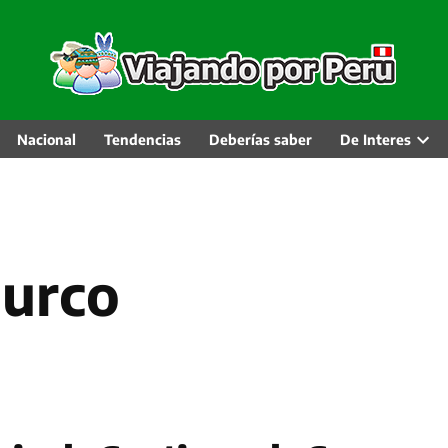
Nacional
Tendencias
Deberías saber
De Interes
Abri
men
desp
Surco