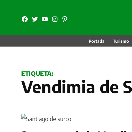
Saltar
al
FB
TW
YouTube
Instagram
Pinterest
contenido
Portada
Turismo
ETIQUETA:
Vendimia de 