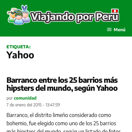
Saltar
al
contenido
Viajando por Perú
Menú
ETIQUETA:
Yahoo
Barranco entre los 25 barrios más
hipsters del mundo, según Yahoo
por
comunidad
7 de enero del 2015 - 13:47:59
Barranco, el distrito limeño considerado como
bohemio, fue elegido como uno de los 25 barrios
más hipsters del mundo, según un listado de fotos