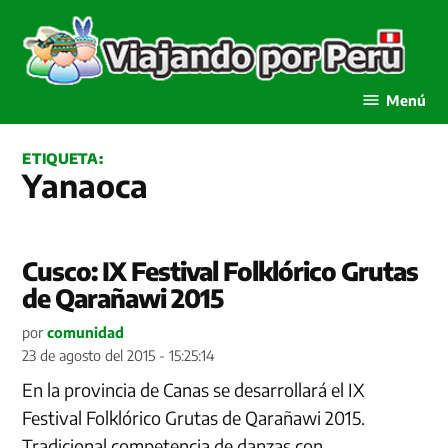
Saltar
al
contenido
Viajando por Perú
Menú
ETIQUETA:
Yanaoca
Cusco: IX Festival Folklórico Grutas
de Qarañawi 2015
por
comunidad
23 de agosto del 2015 - 15:25:14
En la provincia de Canas se desarrollará el IX
Festival Folklórico Grutas de Qarañawi 2015.
Tradicional competencia de danzas con