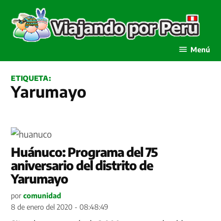
Saltar
al
contenido
Viajando por Perú
Menú
ETIQUETA:
Yarumayo
Huánuco: Programa del 75
aniversario del distrito de
Yarumayo
por
comunidad
8 de enero del 2020 - 08:48:49