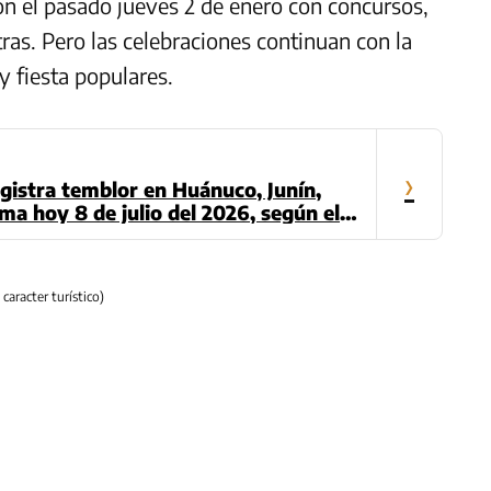
ron el pasado jueves 2 de enero con concursos,
tras. Pero las celebraciones continuan con la
y fiesta populares.
›
gistra temblor en Huánuco, Junín,
ma hoy 8 de julio del 2026, según el
caracter turístico)