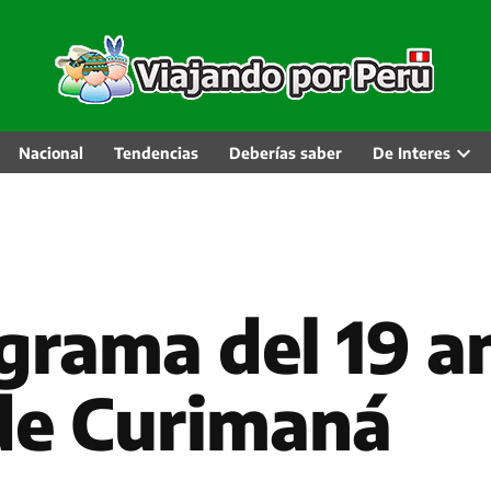
Nacional
Tendencias
Deberías saber
De Interes
Abri
men
desp
grama del 19 a
 de Curimaná