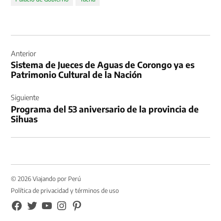
Navegación
de
Anterior
Sistema de Jueces de Aguas de Corongo ya es
entradas
Patrimonio Cultural de la Nación
Siguiente
Programa del 53 aniversario de la provincia de
Sihuas
© 2026 Viajando por Perú
Política de privacidad y términos de uso
FB
TW
YouTube
Instagram
Pinterest