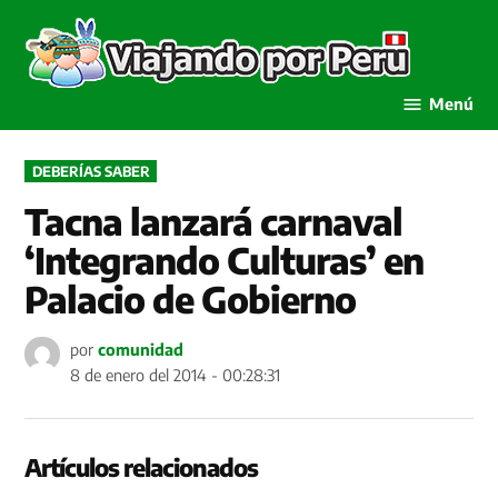
Saltar
al
Viaja
contenido
por P
Menú
PUBLICADO
DEBERÍAS SABER
EN
Tacna lanzará carnaval
‘Integrando Culturas’ en
Palacio de Gobierno
por
comunidad
8 de enero del 2014 - 00:28:31
Artículos relacionados