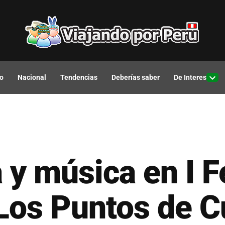
o
Nacional
Tendencias
Deberías saber
De Interes
Open
drop
men
y música en I F
Los Puntos de Cu