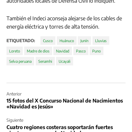
autoridades locales de Defensa Civil lo indiquen.
También el Indeci aconseja alejarse de los cables de
energía eléctrica y torres de alta tensión.
ETIQUETADO:
Cusco
Huánuco
Junín
Lluvias
Loreto
Madre de dios
Navidad
Pasco
Puno
Selva peruana
Senamhi
Ucayali
Navegación
de
Anterior
15 fotos del X Concurso Nacional de Nacimientos
entradas
«Navidad es Jesús»
Siguiente
Cuatro regiones costeras soportarán fuertes