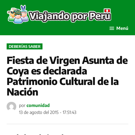
Saltar
al
Viaja
contenido
por P
Menú
PUBLICADO
DEBERÍAS SABER
EN
Fiesta de Virgen Asunta de
Coya es declarada
Patrimonio Cultural de la
Nación
por
comunidad
13 de agosto del 2015 - 17:51:43