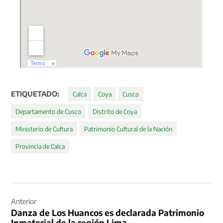
ETIQUETADO:
Calca
Coya
Cusco
Departamento de Cusco
Distrito de Coya
Ministerio de Cultura
Patrimonio Cultural de la Nación
Provincia de Calca
Navegación
de
Anterior
Danza de Los Huancos es declarada Patrimonio
entradas
Inmaterial de la región Lima