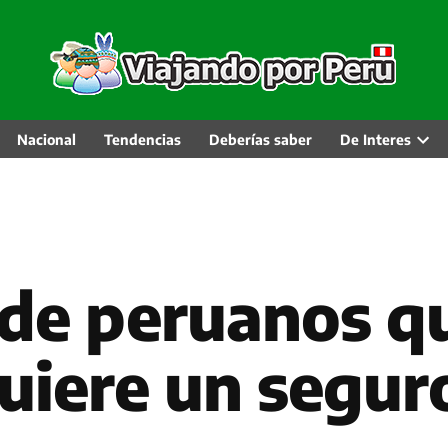
Nacional
Tendencias
Deberías saber
De Interes
Abri
men
desp
de peruanos qu
uiere un seguro