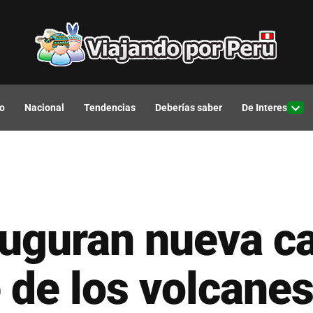
o
Nacional
Tendencias
Deberías saber
De Interes
Open
drop
men
auguran nueva ca
e de los volcane