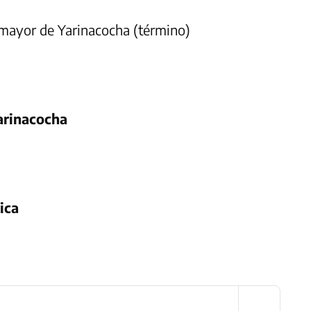
a mayor de Yarinacocha (término)
arinacocha
ica