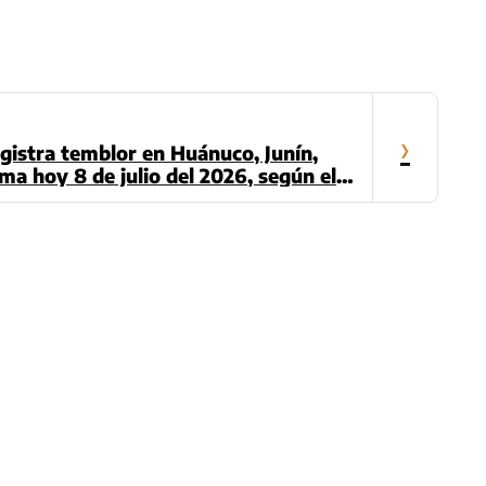
›
gistra temblor en Huánuco, Junín,
ma hoy 8 de julio del 2026, según el