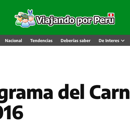
Nacional
Tendencias
Deberías saber
De Interes
Abri
men
desp
ograma del Car
016