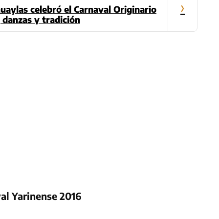
›
aylas celebró el Carnaval Originario
 danzas y tradición
val Yarinense 2016