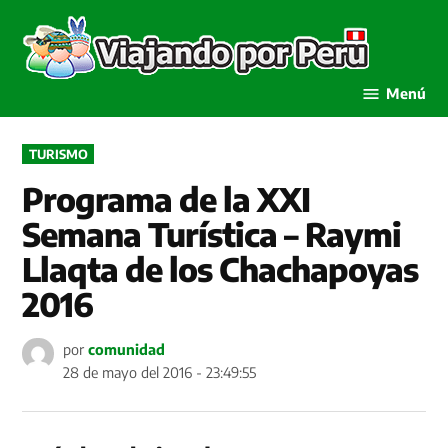
Saltar
al
Viaja
contenido
por P
Menú
PUBLICADO
TURISMO
EN
Programa de la XXI
Semana Turística – Raymi
Llaqta de los Chachapoyas
2016
por
comunidad
28 de mayo del 2016 - 23:49:55