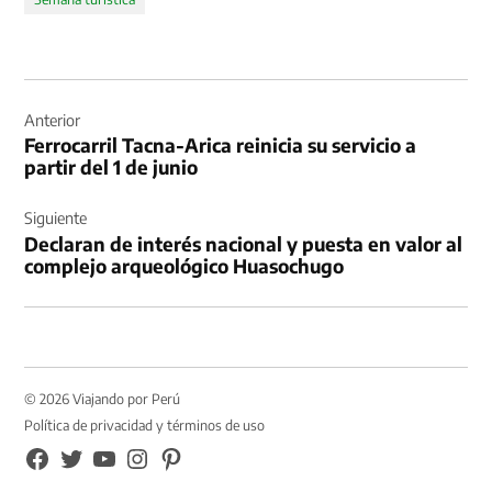
Navegación
de
Anterior
Ferrocarril Tacna-Arica reinicia su servicio a
entradas
partir del 1 de junio
Siguiente
Declaran de interés nacional y puesta en valor al
complejo arqueológico Huasochugo
© 2026 Viajando por Perú
Política de privacidad y términos de uso
FB
TW
YouTube
Instagram
Pinterest