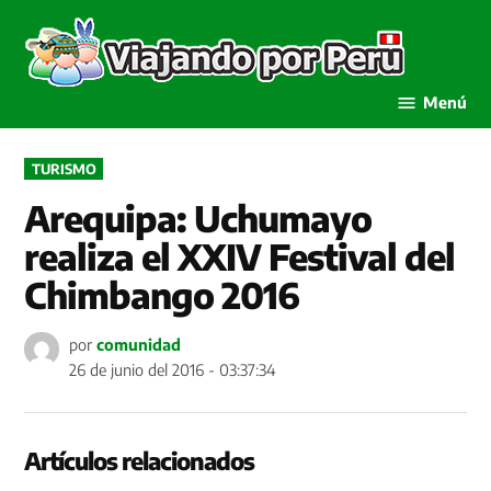
Saltar
al
Viaja
contenido
por P
Menú
PUBLICADO
TURISMO
EN
Arequipa: Uchumayo
realiza el XXIV Festival del
Chimbango 2016
por
comunidad
26 de junio del 2016 - 03:37:34
Artículos relacionados