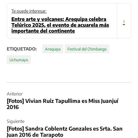
Te puede interesar:
Entre arte y volcanes: Arequipa celebra
›
Telúrico 2025, el evento de acuarela más
importante del continente
ETIQUETADO:
Arequipa
Festival del Chimbango
Uchumayo
Navegación
de
Anterior
[Fotos] Vivian Ruíz Tapullima es Miss Juanjuí
entradas
2016
Siguiente
[Fotos] Sandra Coblentz Gonzales es Srta. San
Juan 2016 de Tarapoto