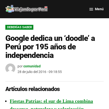
Saltar
Menú
al
Viajando
contenido
por Perú
PUBLICADO
DEBERÍAS SABER
EN
Google dedica un ‘doodle’ a
Perú por 195 años de
independencia
por
comunidad
28 de julio del 2016 - 09:18:55
Artículos relacionados
Fiestas Patrias: el sur de Lima combina
descanso, naturaleza y valorización