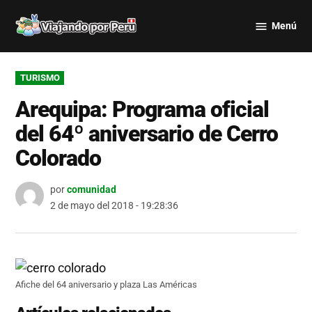
Saltar
Menú
al
Viajando
contenido
por Perú
PUBLICADO
TURISMO
EN
Arequipa: Programa oficial
del 64º aniversario de Cerro
Colorado
por
comunidad
2 de mayo del 2018 - 19:28:36
Afiche del 64 aniversario y plaza Las Américas