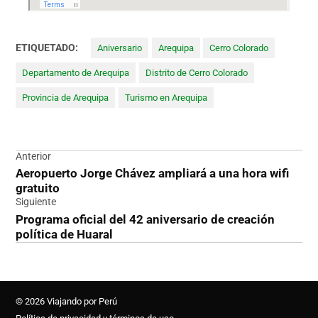
ETIQUETADO:
Aniversario
Arequipa
Cerro Colorado
Departamento de Arequipa
Distrito de Cerro Colorado
Provincia de Arequipa
Turismo en Arequipa
Navegación
Anterior
Aeropuerto Jorge Chávez ampliará a una hora wifi
de
gratuito
entradas
Siguiente
Programa oficial del 42 aniversario de creación
política de Huaral
© 2026 Viajando por Perú