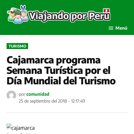
Saltar
al
Viaja
contenido
por P
Menú
PUBLICADO
TURISMO
EN
Cajamarca programa
Semana Turística por el
Día Mundial del Turismo
por
comunidad
25 de septiembre del 2018 - 12:17:49