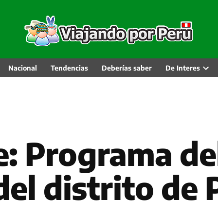
Nacional
Tendencias
Deberías saber
De Interes
Abri
men
desp
: Programa de
del distrito de