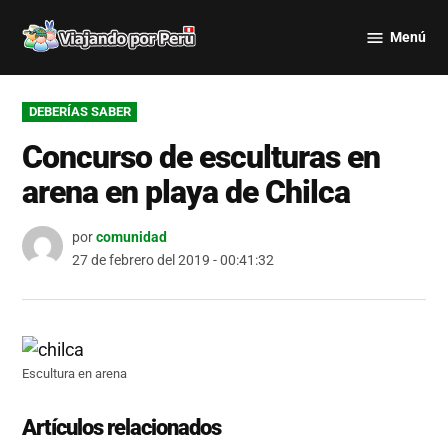
Saltar
Menú
al
Viajando
contenido
por Perú
PUBLICADO
DEBERÍAS SABER
EN
Concurso de esculturas en
arena en playa de Chilca
por
comunidad
27 de febrero del 2019 - 00:41:32
Escultura en arena
Artículos relacionados