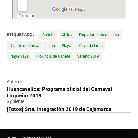
ETIQUETADO:
Cañete
Chilca
Departamento de Lima
Distrito de Chilca
Lima
Playa
Playa de Lima
Playa Yaya
Provincia de Cañete
Verano 2019
Navegación
Anterior
Huancavelica: Programa oficial del Carnaval
de
Lirqueño 2019
entradas
Siguiente
[Fotos] Srta. Integración 2019 de Cajamarca