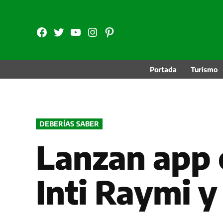
Saltar
al
FB
TW
YouTube
Instagram
Pinterest
contenido
Portada
Turismo
PUBLICADO
DEBERÍAS SABER
EN
Lanzan app 
Inti Raymi y