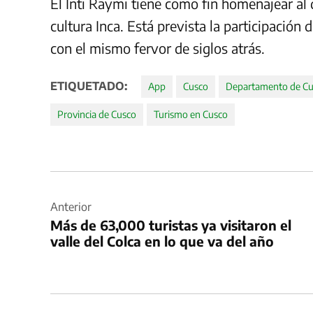
El Inti Raymi tiene como fin homenajear al 
cultura Inca. Está prevista la participación
con el mismo fervor de siglos atrás.
ETIQUETADO:
App
Cusco
Departamento de C
Provincia de Cusco
Turismo en Cusco
Navegación
de
Anterior
Más de 63,000 turistas ya visitaron el
entradas
valle del Colca en lo que va del año