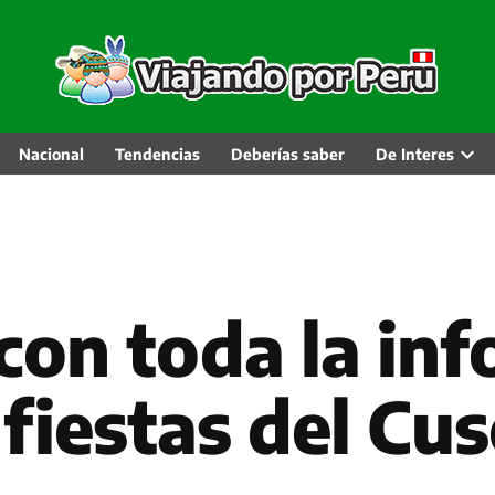
Nacional
Tendencias
Deberías saber
De Interes
Abri
men
desp
con toda la inf
 fiestas del Cu