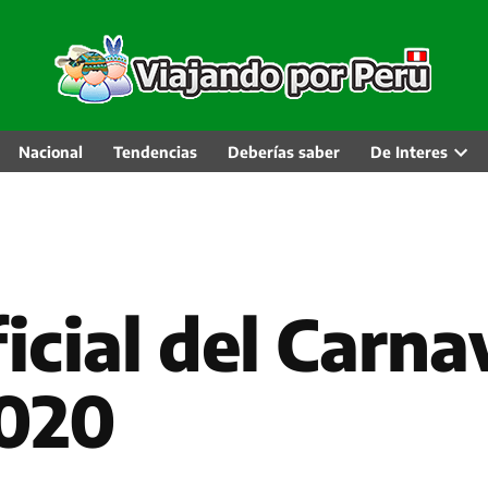
Nacional
Tendencias
Deberías saber
De Interes
Abri
men
desp
cial del Carna
2020