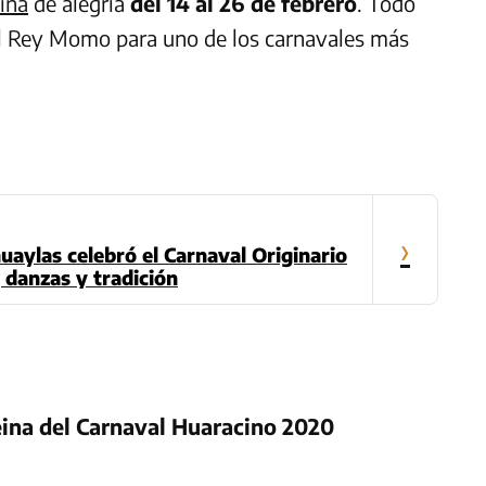
ina
de alegría
del 14 al 26 de febrero
. Todo
 y el Rey Momo para uno de los carnavales más
›
aylas celebró el Carnaval Originario
 danzas y tradición
eina del Carnaval Huaracino 2020