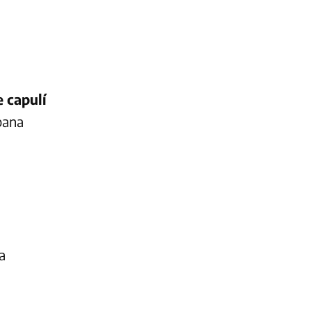
e capulí
bana
a