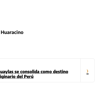
 Huaracino
›
uaylas se consolida como destino
iginario del Perú