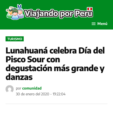
Saltar
al
Viaja
contenido
por P
Menú
PUBLICADO
TURISMO
EN
Lunahuaná celebra Día del
Pisco Sour con
degustación más grande y
danzas
por
comunidad
30 de enero del 2020 - 19:22:04