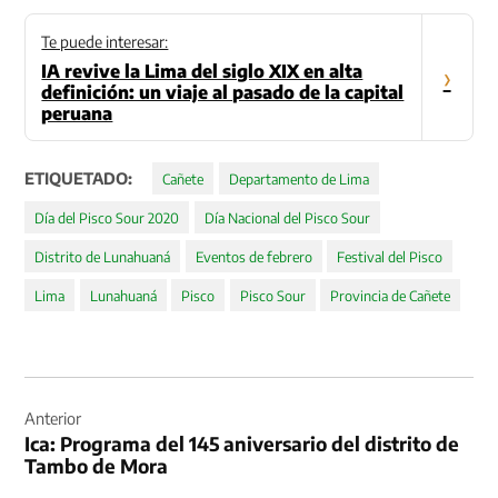
Te puede interesar:
IA revive la Lima del siglo XIX en alta
›
definición: un viaje al pasado de la capital
peruana
ETIQUETADO:
Cañete
Departamento de Lima
Día del Pisco Sour 2020
Día Nacional del Pisco Sour
Distrito de Lunahuaná
Eventos de febrero
Festival del Pisco
Lima
Lunahuaná
Pisco
Pisco Sour
Provincia de Cañete
Navegación
de
Anterior
Ica: Programa del 145 aniversario del distrito de
entradas
Tambo de Mora