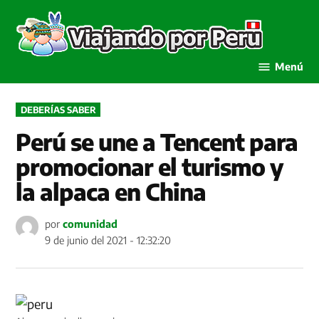
Saltar
al
Viaja
contenido
por P
Menú
PUBLICADO
DEBERÍAS SABER
EN
Perú se une a Tencent para
promocionar el turismo y
la alpaca en China
por
comunidad
9 de junio del 2021 - 12:32:20